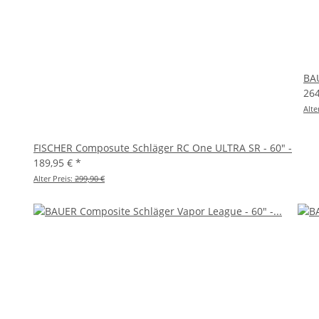
BAU
26
Alte
FISCHER Composute Schläger RC One ULTRA SR - 60" -
189,95 €
*
Alter Preis:
299,90 €