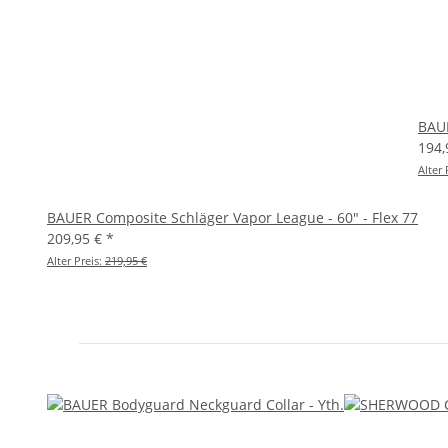
BAU
194,
Alter 
BAUER Composite Schläger Vapor League - 60" - Flex 77
209,95 €
*
Alter Preis:
219,95 €