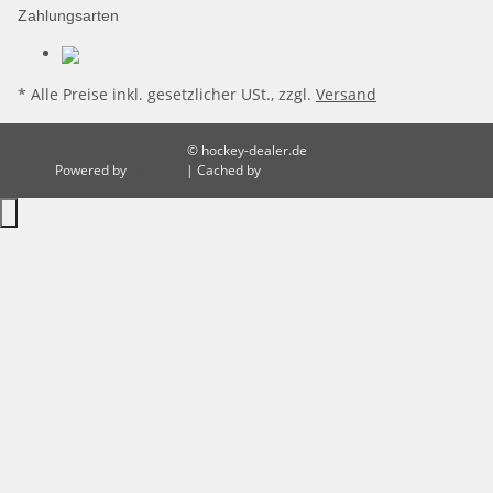
Zahlungsarten
* Alle Preise inkl. gesetzlicher USt., zzgl.
Versand
© hockey-dealer.de
Powered by
JTL-Shop
| Cached by
ecomDATA LiteSpeed Cache