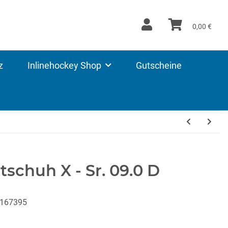
0,00 €
z
Inlinehockey Shop
Gutscheine
schuh X - Sr. 09.0 D
-167395