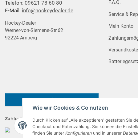
F.A.Q.
Telefon:
09621 78 60 80
E-Mail:
info@hockeydealer.de
Service & Rep
Hockey-Dealer
Mein Konto
Werner-von-Siemens-Str.62
92224 Amberg
Zahlungsmögl
Versandkost
Batteriegeset
Vertrag widerrufen
Wie wir Cookies & Co nutzen
Zahlungsarten
Durch Klicken auf „Alle akzeptieren“ gestatten Sie 
Checkout und Ratenzahlung. Sie können die Einstellu
finden Sie unter
Konfigurieren
und in unserer
Datens