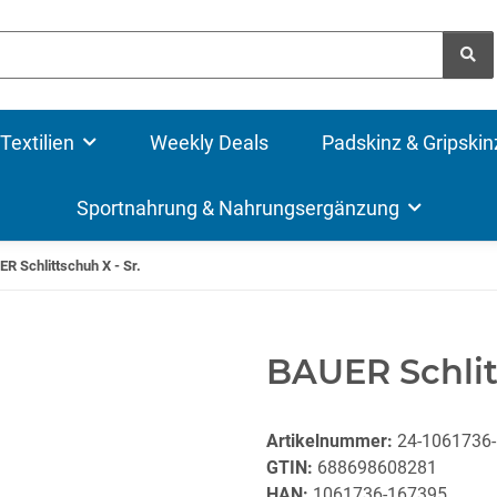
Textilien
Weekly Deals
Padskinz & Gripskin
Sportnahrung & Nahrungsergänzung
R Schlittschuh X - Sr.
BAUER Schlitt
Artikelnummer:
24-1061736
GTIN:
688698608281
HAN:
1061736-167395