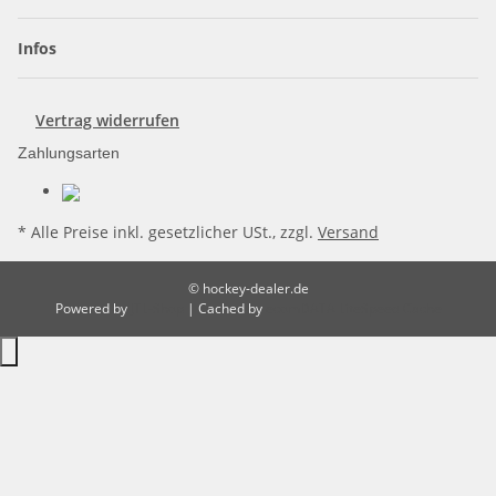
Infos
Vertrag widerrufen
Zahlungsarten
* Alle Preise inkl. gesetzlicher USt., zzgl.
Versand
© hockey-dealer.de
Powered by
JTL-Shop
| Cached by
ecomDATA LiteSpeed Cache