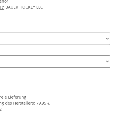
behör
BAUER HOCKEY LLC
reie Lieferung
g des Herstellers
:
79,95 €
€
)