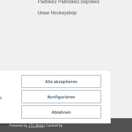
PadSkinz PalmSkinz GripSkinz
Unser Hockeyshop
Alle akzeptieren
Konfigurieren
s
Ablehnen
Powered by
JTL-Shop
| Cached by
ecomDATA LiteSpeed Cache