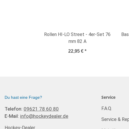
Rollen HI-LO Street - 4er-Set 76
Bas
mm 82 A
22,95 €
*
Service
Du hast eine Frage?
F.A.Q.
Telefon:
09621 78 60 80
E-Mail:
info@hockeydealer.de
Service & Rep
Hockey-Dealer