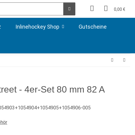
0,00 €
z
Inlinehockey Shop
Gutscheine
treet - 4er-Set 80 mm 82 A
054903+1054904+1054905+1054906-005
ehör