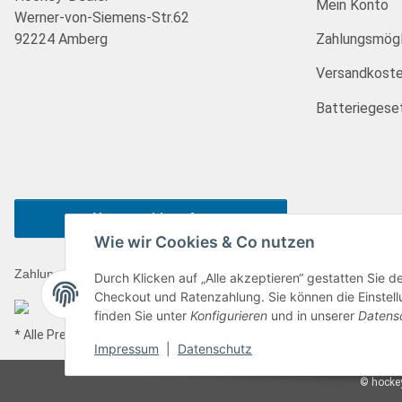
Mein Konto
Werner-von-Siemens-Str.62
92224 Amberg
Zahlungsmögl
Versandkost
Batteriegese
Vertrag widerrufen
Wie wir Cookies & Co nutzen
Zahlungsarten
Durch Klicken auf „Alle akzeptieren“ gestatten Sie 
Checkout und Ratenzahlung. Sie können die Einstellu
finden Sie unter
Konfigurieren
und in unserer
Datens
* Alle Preise inkl. gesetzlicher USt., zzgl.
Versand
Impressum
|
Datenschutz
© hockey