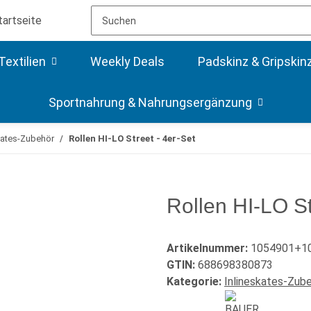
Textilien
Weekly Deals
Padskinz & Gripskin
Sportnahrung & Nahrungsergänzung
kates-Zubehör
Rollen HI-LO Street - 4er-Set
Rollen HI-LO S
Artikelnummer:
1054901+1
GTIN:
688698380873
Kategorie:
Inlineskates-Zub