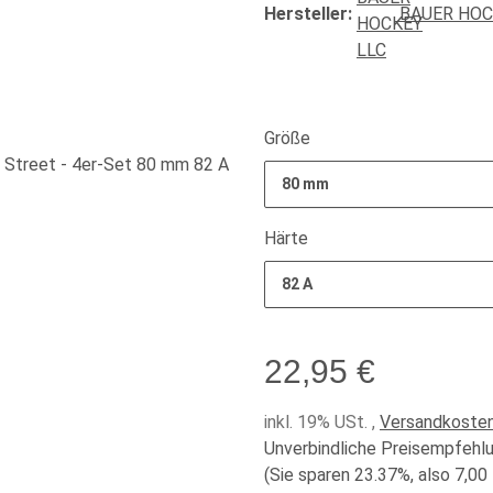
Hersteller:
BAUER HOC
Größe
80 mm
Härte
82 A
22,95 €
inkl. 19% USt. ,
Versandkosten
Unverbindliche Preisempfehlu
(Sie sparen
23.37%
, also
7,00