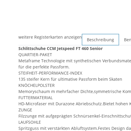
weitere Registerkarten anzeigen
Beschreibung
Ben
Schlittschuhe CCM Jetspeed FT 460 Senior
QUARTIER-PAKET
Metaframe Technologie mit synthetischen Verbundsmateri
für die perfekte Passform.
STEIFHEIT-PERFORMANCE-INDEX
135 steifer Kern für ultimative Passform beim Skaten
KNÖCHELPOLSTER
Memoryschaum m mehrfacher Dichte,symmetrische Komfor
FUTTERMATERIAL
HD-Microfaser mit Durazone Abriebschutz.Bietet hohen
ZUNGE
Filzzunge mit aufgeprägten Schnürsenkel-Einschnittschu
LAUFSOHLE
Spritzguss mit verstärkten Abluftsystem.Festes Design da