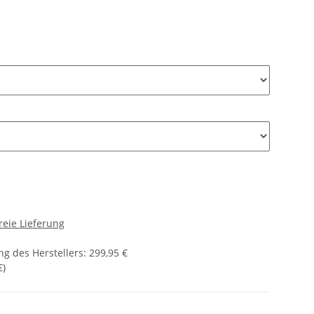
reie Lieferung
g des Herstellers
:
299,95 €
€
)