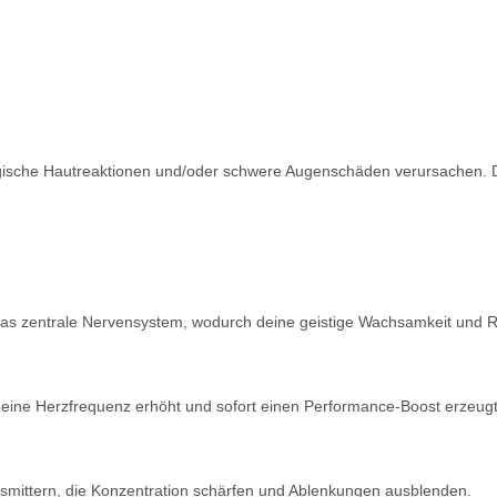
gische Hautreaktionen und/oder schwere Augenschäden
verursachen. D
 das zentrale Nervensystem,
wodurch deine geistige Wachsamkeit und
R
 deine Herzfrequenz
erhöht und sofort einen Performance-Boost
erzeugt
smittern, die
Konzentration schärfen und Ablenkungen
ausblenden.