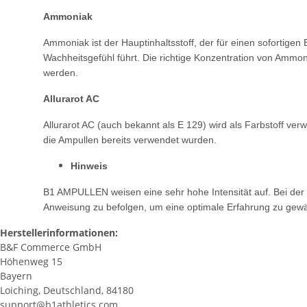
Ammoniak
Ammoniak ist der Hauptinhaltsstoff, der für
einen sofortigen
Wachheitsgefühl
führt. Die richtige Konzentration von
Ammoni
werden.
Allurarot AC
Allurarot AC (auch bekannt als E 129) wird
als Farbstoff ve
die Ampullen bereits
verwendet wurden.
Hinweis
B1 AMPULLEN weisen eine sehr hohe
Intensität auf. Bei de
Anweisung
zu befolgen, um eine optimale Erfahrung zu
gewä
Herstellerinformationen:
B&F Commerce GmbH
Höhenweg 15
Bayern
Loiching, Deutschland, 84180
support@b1athletics.com