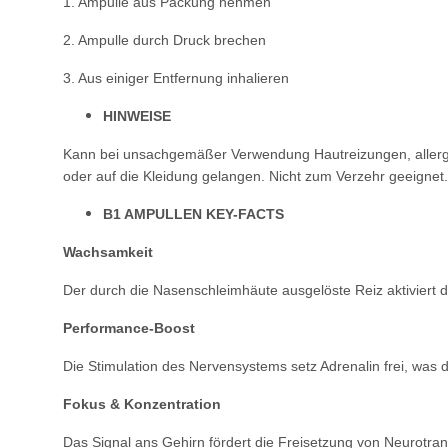
1. Ampulle aus Packung nehmen
2. Ampulle durch Druck brechen
3. Aus einiger Entfernung inhalieren
HINWEISE
Kann bei unsachgemäßer Verwendung Hautreizungen, aller
oder auf die Kleidung gelangen. Nicht zum Verzehr
geeignet.
B1 AMPULLEN KEY-FACTS
Wachsamkeit
Der durch die Nasenschleimhäute ausgelöste
Reiz aktiviert
Performance-Boost
Die Stimulation des Nervensystems setz
Adrenalin frei, was
Fokus & Konzentration
Das Signal ans Gehirn fördert die
Freisetzung von Neurotran