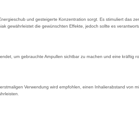
 Energieschub und
gesteigerte Konzentration sorgt. Es stimuliert
das ze
ak gewährleistet die gewünschten
Effekte, jedoch sollte es
verantwor
rwendet, um gebrauchte
Ampullen sichtbar zu machen und eine kräftig
r
r erstmaligen
Verwendung wird empfohlen, einen
Inhalierabstand von 
hrleisten.