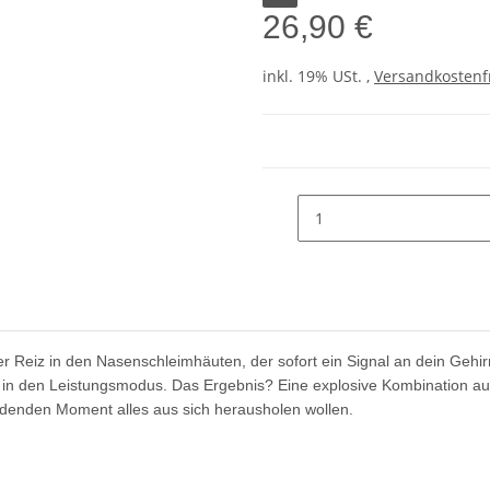
26,90 €
inkl. 19% USt. ,
Versandkostenf
ver Reiz in den Nasenschleimhäuten, der
sofort ein Signal an dein Gehi
t in den
Leistungsmodus. Das Ergebnis? Eine explosive
Kombination au
idenden Moment alles aus sich herausholen
wollen.