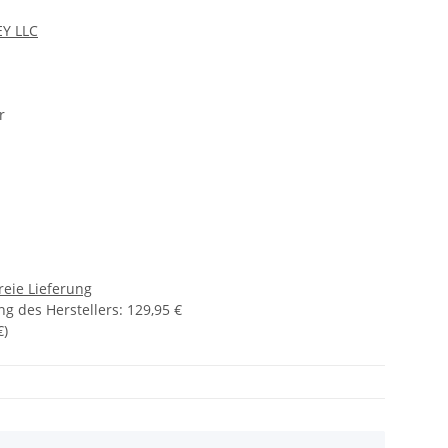
Y LLC
r
reie Lieferung
g des Herstellers
:
129,95 €
€
)