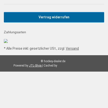
Vertrag widerrufen
Zahlungsarten
* Alle Preise inkl. gesetzlicher USt., zzgl.
Versand
© hockey-dealer.de
Powered by
JTL-Shop
| Cached by
ecomDATA LiteSpeed Cache