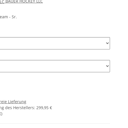
BAUER HOCKEY LLC
am - Sr.
reie Lieferung
g des Herstellers
:
299,95 €
€
)