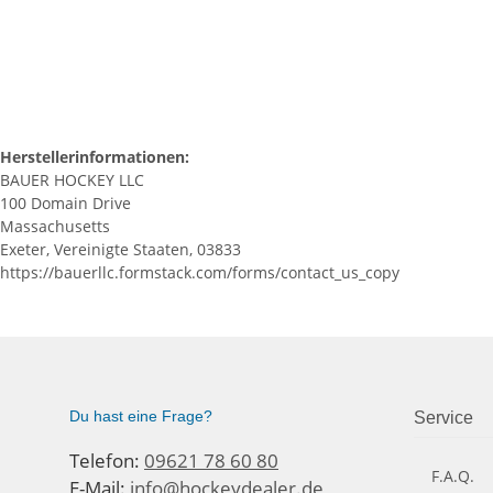
Herstellerinformationen:
BAUER HOCKEY LLC
100 Domain Drive
Massachusetts
Exeter, Vereinigte Staaten, 03833
https://bauerllc.formstack.com/forms/contact_us_copy
Du hast eine Frage?
Service
Telefon:
09621 78 60 80
F.A.Q.
E-Mail:
info@hockeydealer.de