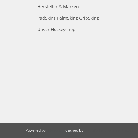
Hersteller & Marken
PadSkinz PalmSkinz GripSkinz
Unser Hockeyshop
Powered by
JTL-Shop
| Cached by
ecomDATA LiteSpeed Cache