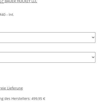
BAUER HOCKEY LLC
0 - Int.
reie Lieferung
g des Herstellers
:
499,95 €