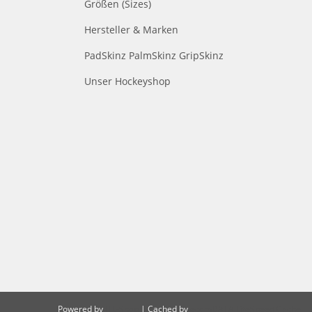
Größen (Sizes)
Hersteller & Marken
PadSkinz PalmSkinz GripSkinz
Unser Hockeyshop
Powered by
JTL-Shop
| Cached by
ecomDATA LiteSpeed Cache