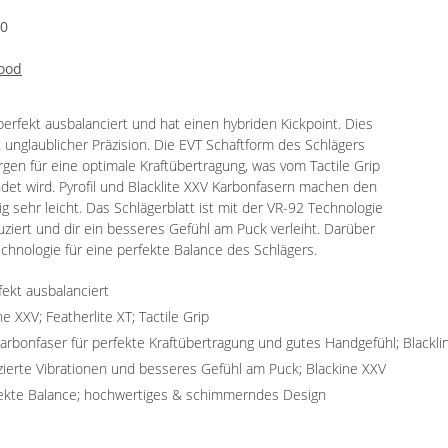
20
ood
rfekt ausbalanciert und hat einen hybriden Kickpoint. Dies
 unglaublicher Präzision. Die EVT Schaftform des Schlägers
en für eine optimale Kraftübertragung, was vom Tactile Grip
et wird. Pyrofil und Blacklite XXV Karbonfasern machen den
ig sehr leicht. Das Schlägerblatt ist mit der VR-92 Technologie
uziert und dir ein besseres Gefühl am Puck verleiht. Darüber
echnologie für eine perfekte Balance des Schlägers.
fekt ausbalanciert
ne XXV; Featherlite XT; Tactile Grip
 Karbonfaser für perfekte Kraftübertragung und gutes Handgefühl; Black
uzierte Vibrationen und besseres Gefühl am Puck; Blackine XXV
erfekte Balance; hochwertiges & schimmerndes Design