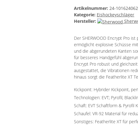
Artikelnummer:
24-10162406
Kategorie:
Eishockeyschläger
Hersteller:
Sherw
Der SHERWOOD Encrypt Pro ist pe
ermöglicht explosive Schüsse mit
und die abgerundeten Kanten sorg
für besseres Handgefühl abgerund
Encrypt Pro robust und gleichzeit
ausgestattet, die Vibrationen red
hinaus sorgt die Featherlite XT T
Kickpoint: Hybrider Kickpoint, per
Technologien: EVT; Pyrofil; Blackli
Schaft: EVT Schaftform & Pyrofil
Schaufel: VR-92 Material für red
Sonstiges: Featherlite XT für p