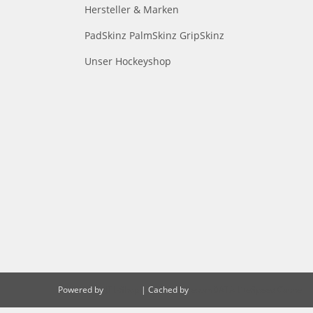
Hersteller & Marken
PadSkinz PalmSkinz GripSkinz
Unser Hockeyshop
Powered by
JTL-Shop
| Cached by
ecomDATA LiteSpeed Cache