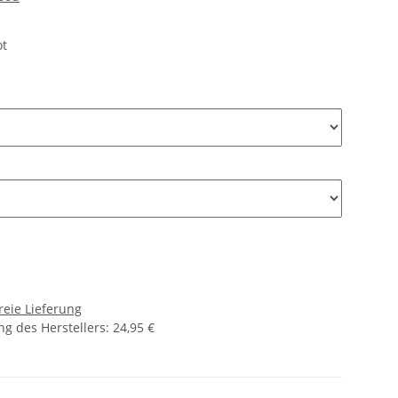
ot
reie Lieferung
g des Herstellers
:
24,95 €