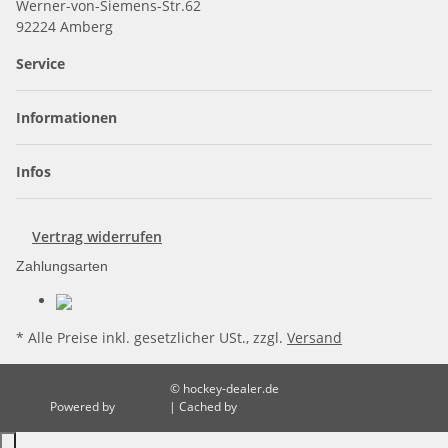
Werner-von-Siemens-Str.62
92224 Amberg
Service
Informationen
Infos
Vertrag widerrufen
Zahlungsarten
* Alle Preise inkl. gesetzlicher USt., zzgl.
Versand
© hockey-dealer.de
Powered by
JTL-Shop
| Cached by
ecomDATA LiteSpeed Cache