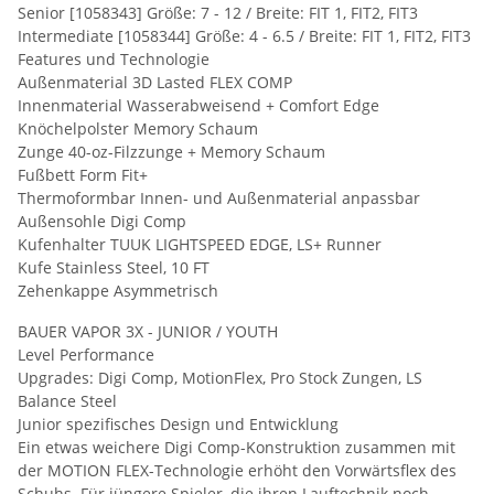
Senior [1058343] Größe: 7 - 12 / Breite: FIT 1, FIT2, FIT3
Intermediate [1058344] Größe: 4 - 6.5 / Breite: FIT 1, FIT2, FIT3
Features und Technologie
Außenmaterial 3D Lasted FLEX COMP
Innenmaterial Wasserabweisend + Comfort Edge
Knöchelpolster Memory Schaum
Zunge 40-oz-Filzzunge + Memory Schaum
Fußbett Form Fit+
Thermoformbar Innen- und Außenmaterial anpassbar
Außensohle Digi Comp
Kufenhalter TUUK LIGHTSPEED EDGE, LS+ Runner
Kufe Stainless Steel, 10 FT
Zehenkappe Asymmetrisch
BAUER VAPOR 3X - JUNIOR / YOUTH
Level Performance
Upgrades: Digi Comp, MotionFlex, Pro Stock Zungen, LS
Balance Steel
Junior spezifisches Design und Entwicklung
Ein etwas weichere Digi Comp-Konstruktion zusammen mit
der MOTION FLEX-Technologie erhöht den Vorwärtsflex des
Schuhs. Für jüngere Spieler, die ihren Lauftechnik noch